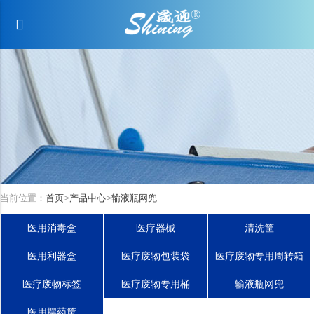
当前位置：
首页
>
产品中心
>
输液瓶网兜
医用消毒盒
医疗器械
清洗筐
医用利器盒
医疗废物包装袋
医疗废物专用周转箱
医疗废物标签
医疗废物专用桶
输液瓶网兜
医用摆药筐