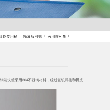
废物专用桶
输液瓶网兜
医用摆药筐
清洗筐采用304不锈钢材料，经过氩弧焊接和抛光